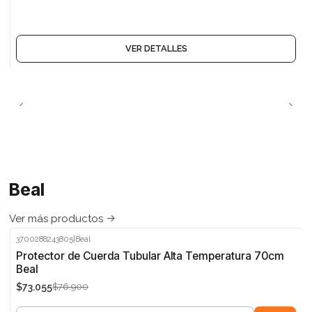
VER DETALLES
Beal
Ver más productos
3700288243805
|
Beal
-5%
Protector de Cuerda Tubular Alta Temperatura 70cm
Beal
$73.055
$76.900