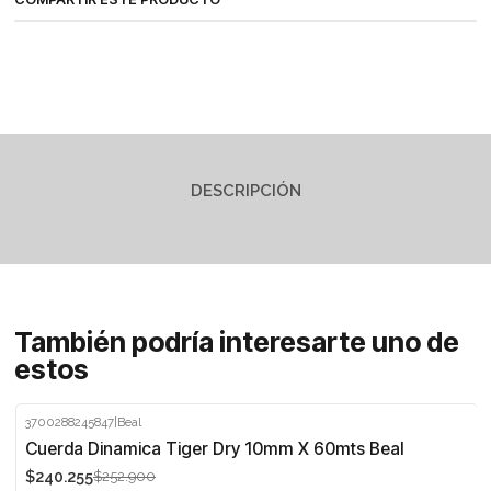
DESCRIPCIÓN
También podría interesarte uno de
estos
3700288245847
|
Beal
-5%
Cuerda Dinamica Tiger Dry 10mm X 60mts Beal
$240.255
$252.900
Agotado