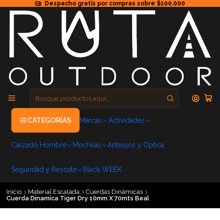
Despacho gratis por compras sobre $100.000
CATEGORÍAS
Marcas
Actividades
Calzado Hombre
Mochilas
Anteojos y Optica
Seguridad y Rescate
Black WEEK
Inicio
Material Escalada
Cuerdas Dinámicas
Cuerda Dinamica Tiger Dry 10mm X 70mts Beal