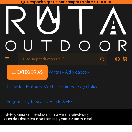
Despacho gratis por compras sobre $100.000
CATEGORÍAS
Marcas
Actividades
Calzado Hombre
Mochilas
Anteojos y Optica
Seguridad y Rescate
Black WEEK
Inicio
Material Escalada
Cuerdas Dinámicas
Cuerda Dinamica Booster III 9,7mm X 80mts Beal