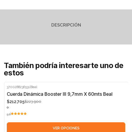
DESCRIPCIÓN
También podría interesarte uno de
estos
3700288236531
|
Beal
-5%
Cuerda Dinámica Booster III 9,7mm X 60mts Beal
$212.705
$223.900
5.0
VER OPCIONES