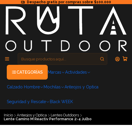
Despacho gratis por compras sobre $100.000
CATEGORÍAS
Marcas
Actividades
Calzado Hombre
Mochilas
Anteojos y Optica
Seguridad y Rescate
Black WEEK
Inicio
Anteojos y Optica
Lentes Outdoors
Lente Camino M Reactiv Performance 2-4 Julbo