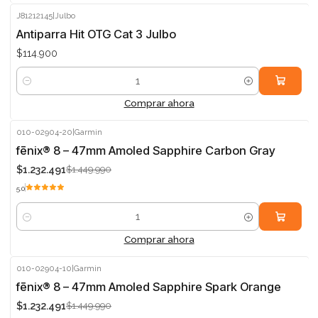
J81212145
|
Julbo
Antiparra Hit OTG Cat 3 Julbo
$114.900
Cantidad
Comprar ahora
010-02904-20
|
Garmin
-15%
fēnix® 8 – 47mm Amoled Sapphire Carbon Gray
$1.232.491
$1.449.990
5.0
Cantidad
Comprar ahora
010-02904-10
|
Garmin
-15%
fēnix® 8 – 47mm Amoled Sapphire Spark Orange
$1.232.491
$1.449.990