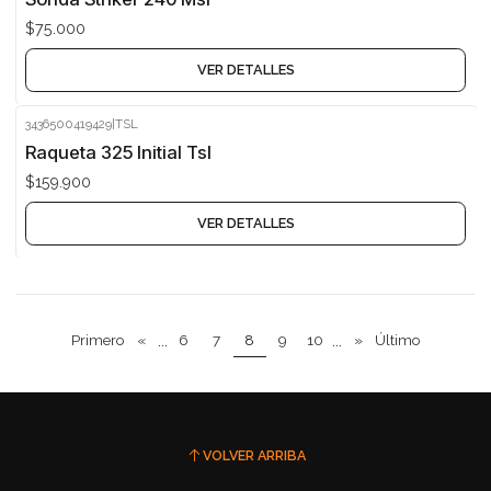
$75.000
VER DETALLES
3436500419429
|
TSL
Agotado
Raqueta 325 Initial Tsl
$159.900
VER DETALLES
Primero
«
...
6
7
8
9
10
...
»
Último
VOLVER ARRIBA