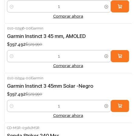
Cantidad
Comprar ahora
010-02936-00
|
Garmin
-25%
Garmin Instinct 3 45 mm, AMOLED
$397.492
$529.990
Cantidad
Comprar ahora
010-02934-00
|
Garmin
-25%
Garmin Instinct 3 45mm Solar -Negro
$397.492
$529.990
Cantidad
Comprar ahora
CD-MSR-03161
|
MSR
Agotado
Sonda Striker 240 Msr