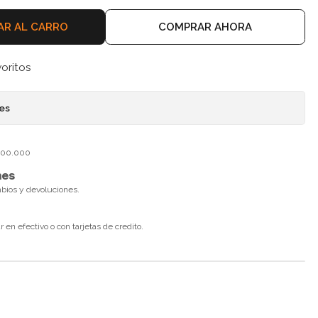
AR AL CARRO
COMPRAR AHORA
voritos
nes
$100.000
nes
mbios y devoluciones.
en efectivo o con tarjetas de credito.