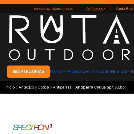
|
|
contacto@rutaoutdoor.cl
+56963353397
Santa Beatr
CATEGORÍAS
Marcas
Actividades
Calzado Hombre
M
Inicio
Anteojos y Optica
Antiparras
Antiparra Cyrius Sp3 Julbo