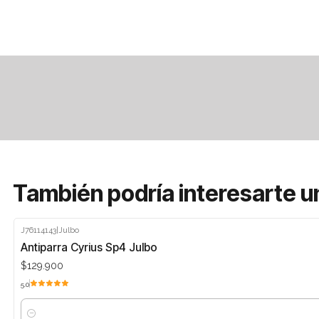
También podría interesarte u
J76114143
|
Julbo
Antiparra Cyrius Sp4 Julbo
$129.900
5.0