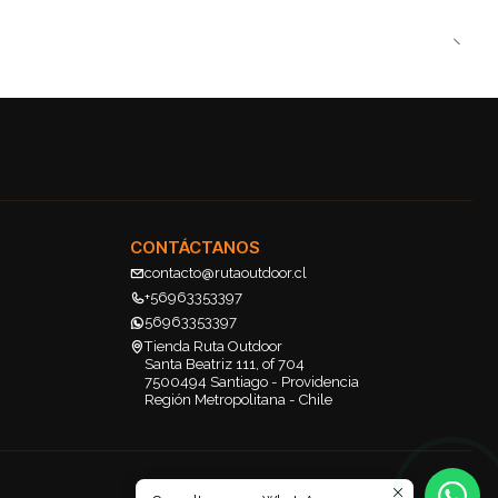
CONTÁCTANOS
contacto@rutaoutdoor.cl
+56963353397
56963353397
Tienda Ruta Outdoor
Santa Beatriz 111, of 704
7500494 Santiago - Providencia
Región Metropolitana - Chile