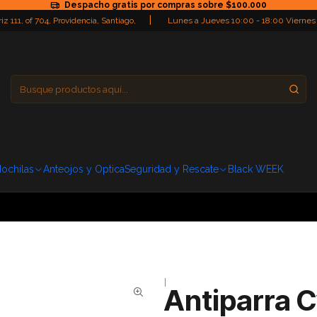
Despacho gratis por compras sobre $100.000
|
iz 111, of 704, Providencia, Santiago,
Lunes a Jueves 10:00 - 18:00 Viernes
Providencia
Domingo: Cerra
ochilas
Anteojos y Optica
Seguridad y Rescate
Black WEEK
|
Antiparra C