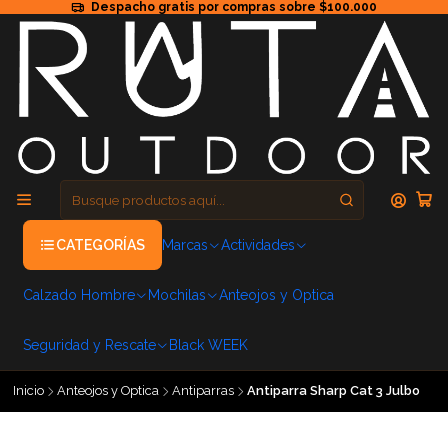
Despacho gratis por compras sobre $100.000
CATEGORÍAS
Marcas
Actividades
Calzado Hombre
Mochilas
Anteojos y Optica
Seguridad y Rescate
Black WEEK
Inicio
Anteojos y Optica
Antiparras
Antiparra Sharp Cat 3 Julbo