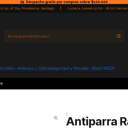
Despacho gratis por compras sobre $100.000
|
iz 111, of 704, Providencia, Santiago,
Lunes a Jueves 10:00 - 18:00 Viernes
Providencia
Domingo: Cerra
ochilas
Anteojos y Optica
Seguridad y Rescate
Black WEEK
bo
|
Antiparra R