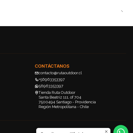
CONTÁCTANOS
contacto@rutaoutdoor.cl
+56963353397
56963353397
Tienda Ruta Outdoor
Santa Beatriz 111, of 704
7500494 Santiago - Providencia
Región Metropolitana - Chile