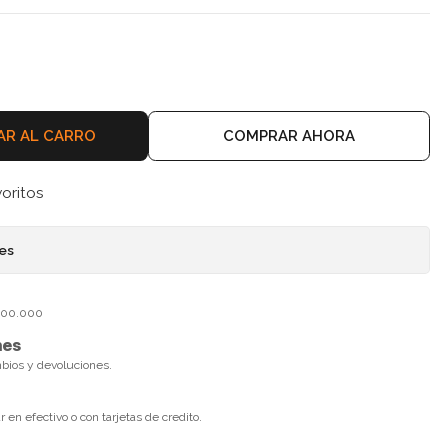
AR AL CARRO
COMPRAR AHORA
voritos
nes
$100.000
nes
mbios y devoluciones.
en efectivo o con tarjetas de credito.