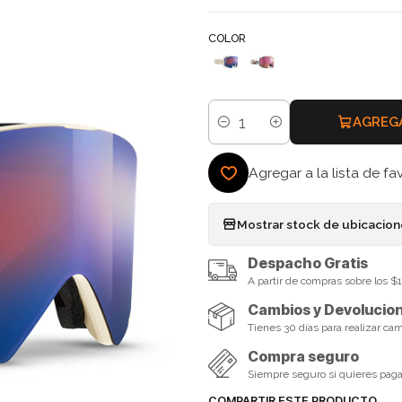
COLOR
AGREG
Cantidad
Agregar a la lista de fa
Mostrar stock de ubicacio
Despacho Gratis
A partir de compras sobre los 
Cambios y Devolucio
Tienes 30 días para realizar ca
Compra seguro
Siempre seguro si quieres pagar 
COMPARTIR ESTE PRODUCTO