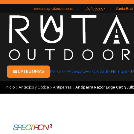
|
|
contacto@rutaoutdoor.cl
+56963353397
Santa Beatr
CATEGORÍAS
Marcas
Actividades
Calzado Hombre
M
Inicio
Anteojos y Optica
Antiparras
Antiparra Razor Edge Cat 3 Jul