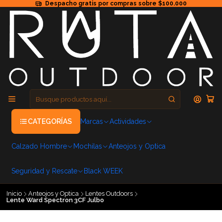
Despacho gratis por compras sobre $100.000
CATEGORÍAS
Marcas
Actividades
Calzado Hombre
Mochilas
Anteojos y Optica
Seguridad y Rescate
Black WEEK
Inicio
Anteojos y Optica
Lentes Outdoors
Lente Ward Spectron 3CF Julbo