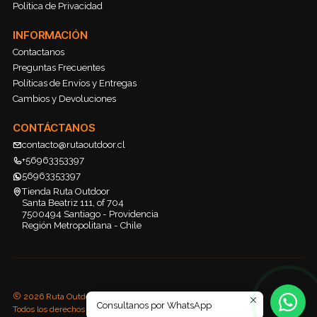
Política de Privacidad
INFORMACIÓN
Contactanos
Preguntas Frecuentes
Políticas de Envíos y Entregas
Cambios y Devoluciones
CONTÁCTANOS
contacto@rutaoutdoor.cl
+56963353397
56963353397
Tienda Ruta Outdoor
Santa Beatriz 111, of 704
7500494 Santiago - Providencia
Región Metropolitana - Chile
2026 Ruta Outdoor.
Consultanos por WhatsApp
Todos los derechos reservados.
Desarrollado por Jumpseller
.