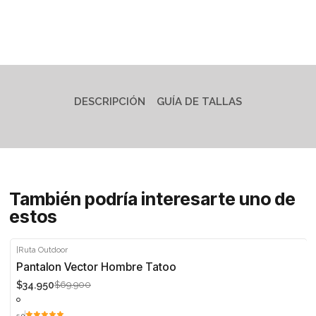
DESCRIPCIÓN
GUÍA DE TALLAS
También podría interesarte uno de
estos
|
Ruta Outdoor
-50%
Pantalon Vector Hombre Tatoo
$34.950
$69.900
Agotado
5.0