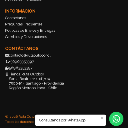
INFORMACIÓN
Contactanos
Preguntas Frecuentes
Políticas de Envíos y Entregas
Cambios y Devoluciones
CONTÁCTANOS
contacto@rutaoutdoor.cl
+56963353397
56963353397
Tienda Ruta Outdoor
Santa Beatriz 111, of 704
7500494 Santiago - Providencia
Región Metropolitana - Chile
2026 Ruta Outdoor.
Consultanos por WhatsApp
Todos los derechos reservados.
Desarrollado por Jumpseller
.