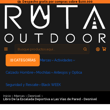
Despacho gratis por compras sobre $100.000
CATEGORÍAS
Marcas
Actividades
Calzado Hombre
Mochilas
Anteojos y Optica
Seguridad y Rescate
Black WEEK
Inicio
Marcas
Desnivel
Libro De la Escalada Deportiva a Las Vías de Pared - Desnivel