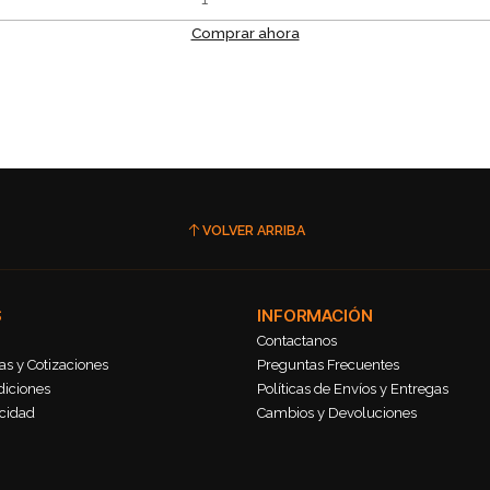
Comprar ahora
VOLVER ARRIBA
S
INFORMACIÓN
Contactanos
s y Cotizaciones
Preguntas Frecuentes
diciones
Políticas de Envíos y Entregas
acidad
Cambios y Devoluciones