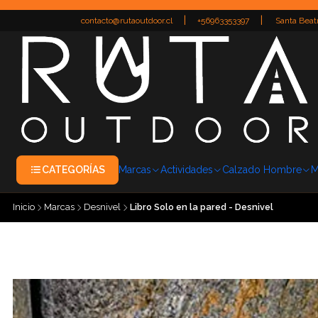
|
|
contacto@rutaoutdoor.cl
+56963353397
Santa Beatr
CATEGORÍAS
Marcas
Actividades
Calzado Hombre
M
Inicio
Marcas
Desnivel
Libro Solo en la pared - Desnivel