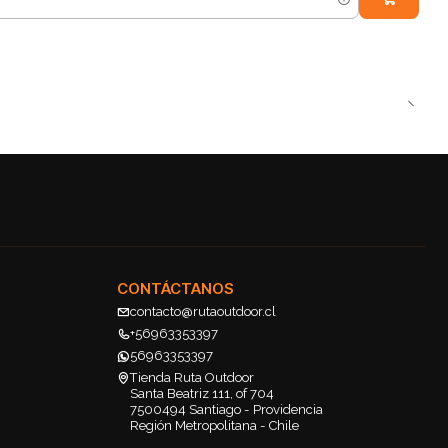
CONTÁCTANOS
contacto@rutaoutdoor.cl
+56963353397
56963353397
Tienda Ruta Outdoor
Santa Beatriz 111, of 704
7500494 Santiago - Providencia
Región Metropolitana - Chile