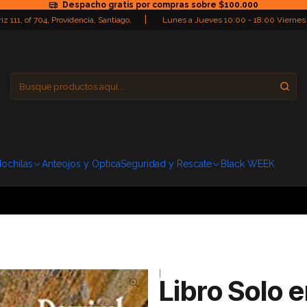
Despacho gratis por compras sobre $100.000
|
iz 111, of 704, Providencia, Santiago,
Lunes a Jueves 10:00 - 18:00 Viernes
Providencia
Domingo: Cerra
ochilas
Anteojos y Optica
Seguridad y Rescate
Black WEEK
|
Libro Solo e