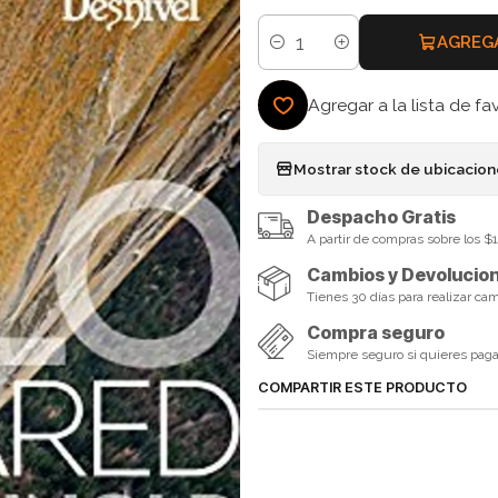
AGREG
Cantidad
Agregar a la lista de fa
Mostrar stock de ubicacio
Despacho Gratis
A partir de compras sobre los 
Cambios y Devolucio
Tienes 30 días para realizar ca
Compra seguro
Siempre seguro si quieres pagar 
COMPARTIR ESTE PRODUCTO