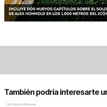
También podría interesarte u
DES-8297010
|
Desnivel