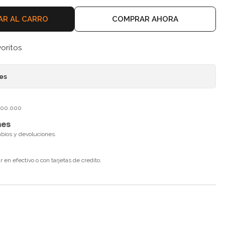
AR AL CARRO
COMPRAR AHORA
voritos
nes
$100.000
nes
mbios y devoluciones.
en efectivo o con tarjetas de credito.