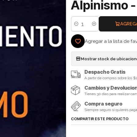
Alpinismo -
AGREG
Cantidad
Agregar a la lista de fa
Mostrar stock de ubicacio
Despacho Gratis
A partir de compras sobre los 
Cambios y Devolucio
Tienes 30 días para realizar ca
Compra seguro
Siempre seguro si quieres pagar 
COMPARTIR ESTE PRODUCTO