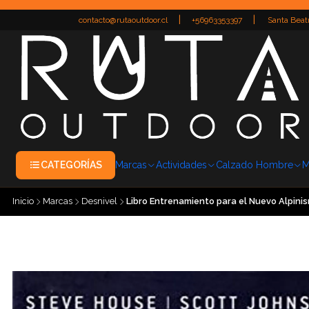
|
|
contacto@rutaoutdoor.cl
+56963353397
Santa Beatr
CATEGORÍAS
Marcas
Actividades
Calzado Hombre
M
Inicio
Marcas
Desnivel
Libro Entrenamiento para el Nuevo Alpinis