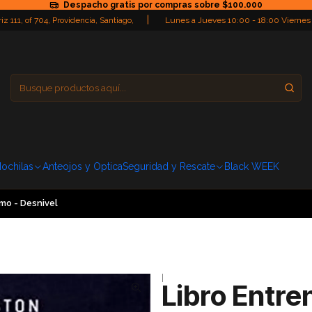
Despacho gratis por compras sobre $100.000
|
iz 111, of 704, Providencia, Santiago,
Lunes a Jueves 10:00 - 18:00 Viernes
Providencia
Domingo: Cerra
ochilas
Anteojos y Optica
Seguridad y Rescate
Black WEEK
mo - Desnivel
|
Libro Entre