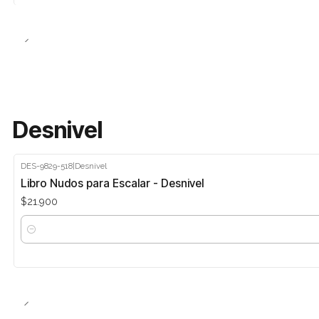
Desnivel
DES-9829-518
|
Desnivel
Libro Nudos para Escalar - Desnivel
$21.900
Cantidad