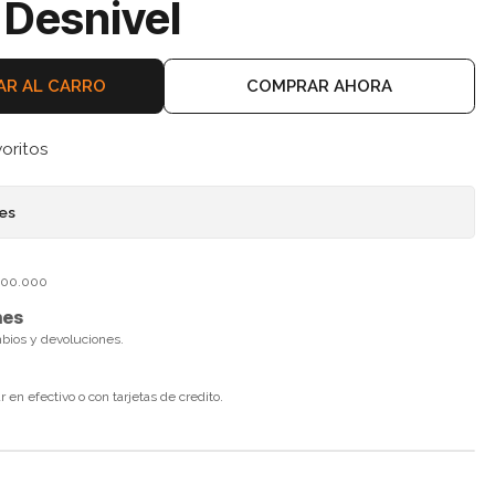
 Desnivel
AR AL CARRO
COMPRAR AHORA
voritos
nes
$100.000
nes
mbios y devoluciones.
en efectivo o con tarjetas de credito.